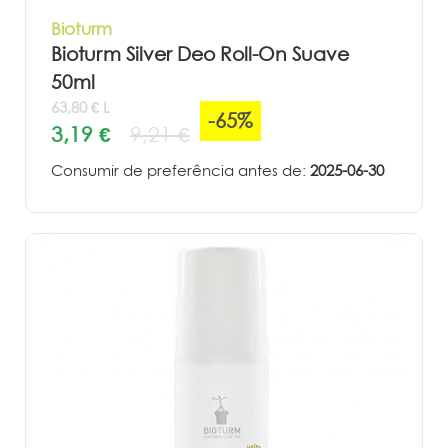
Bioturm
Bioturm Silver Deo Roll-On Suave
50ml
63,80 € L
-65%
3,19 €
9,21 €
Consumir de preferência antes de:
2025-06-30