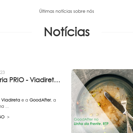
Últimas notícias sobre nós
Notícias
023
Parceria PRIO - Viadireta - Goodafter...
a
Viadireta
e a
GoodAfter
, a
a ...
IGO