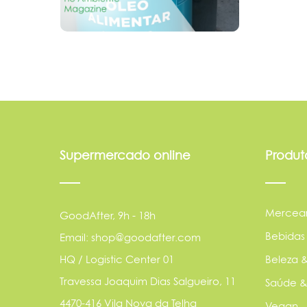
Supermercado online
Produt
Mercear
GoodAfter, 9h - 18h
Bebidas
Email: shop@goodafter.com
HQ / Logistic Center 01
Beleza &
Travessa Joaquim Dias Salgueiro, 11
Saúde &
4470-416 Vila Nova da Telha
Vegan