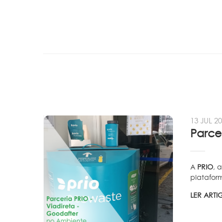
13 JUL 2
A
PRIO
, 
plataform
LER ART