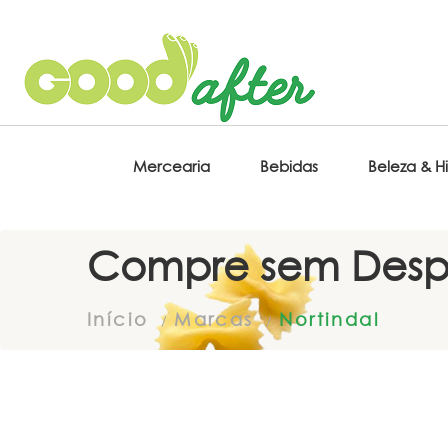
Mercearia
Bebidas
Beleza & H
Compre sem Desp
Início
Marcas
Nortindal