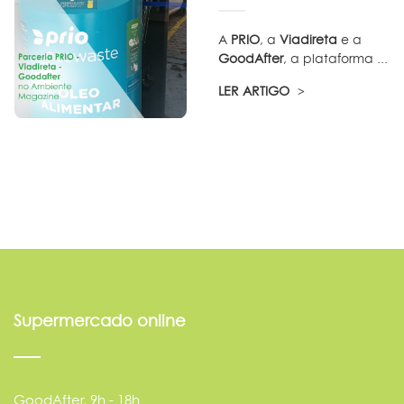
A
PRIO
, a
Viadireta
e a
GoodAfter
, a plataforma ...
LER ARTIGO
Supermercado online
GoodAfter, 9h - 18h