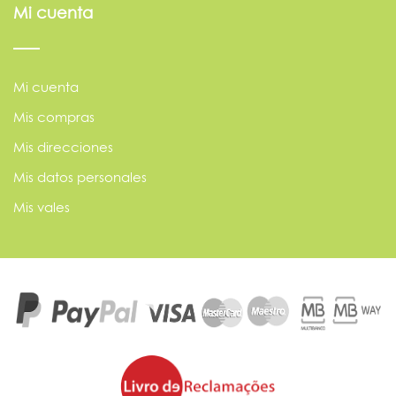
Mi cuenta
Mi cuenta
Mis compras
Mis direcciones
Mis datos personales
Mis vales