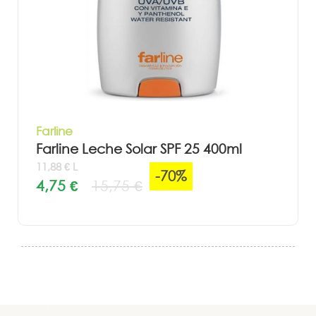
Farline
Farline Leche Solar SPF 25 400ml
11,88 € L
-70%
4,75 €
15,75 €