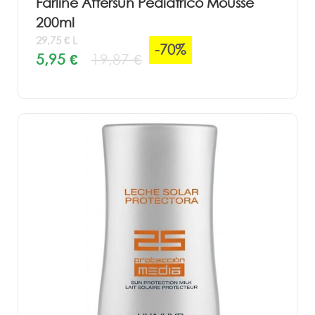
Farline Aftersun Pediátrico Mousse
200ml
29,75 € L
-70%
5,95 €
19,87 €